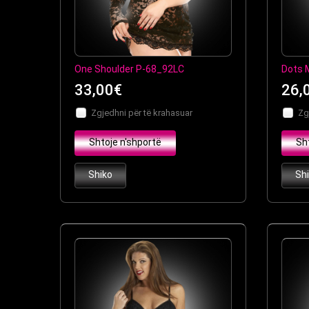
One Shoulder P-68_92LC
Dots 
33,00€
26,
Zgjedhni për të krahasuar
Zg
Shtoje n'shportë
Sh
Shiko
Sh