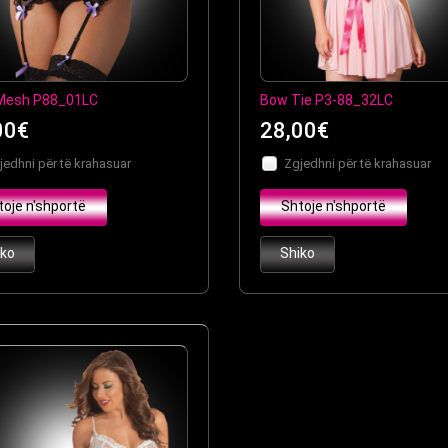
Mesh P88_01LC
Bow Tie P3-88_32LC
00€
28,00€
jedhni për të krahasuar
Zgjedhni për të krahasuar
toje n'shportë
Shtoje n'shportë
iko
Shiko