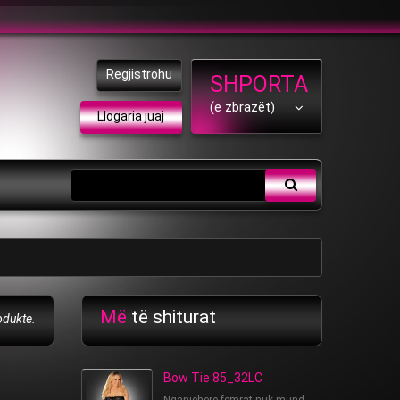
Regjistrohu
SHPORTA
(e zbrazët)
Llogaria juaj
Më
të shiturat
odukte.
Bow Tie 85_32LC