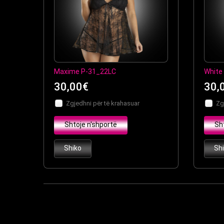
Maxime P-31_22LC
White
30,00€
30,
Zgjedhni për të krahasuar
Zg
Shtoje n'shportë
Sh
Shiko
Sh