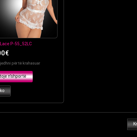
 Lace P-55_52LC
00€
jedhni për të krahasuar
toje n'shportë
iko