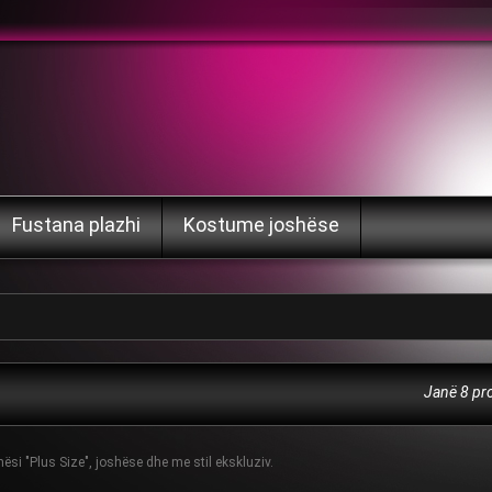
Fustana plazhi
Kostume joshëse
Janë 8 pr
 "Plus Size", joshëse dhe me stil ekskluziv.