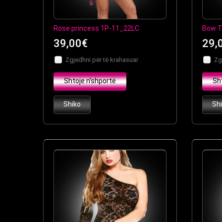
Rose princess 1P-11_22LC
Bow T
39,00€
29,
Zgjedhni për të krahasuar
Zg
Shtoje n'shportë
Sh
Shiko
Sh