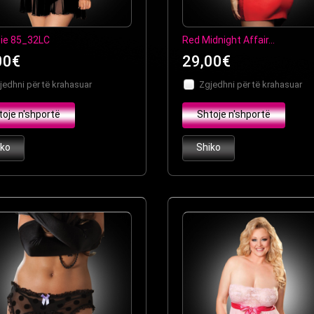
ie 85_32LC
Red Midnight Affair...
00€
29,00€
jedhni për të krahasuar
Zgjedhni për të krahasuar
toje n'shportë
Shtoje n'shportë
iko
Shiko