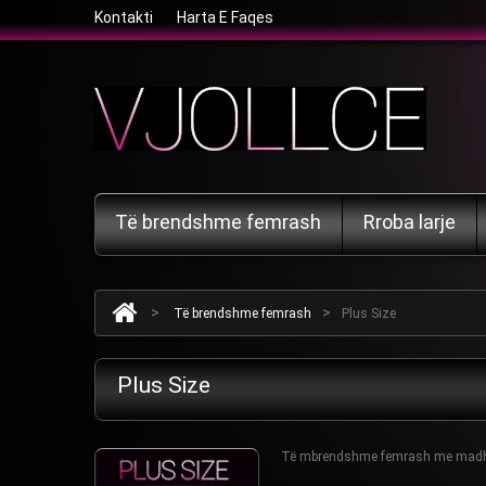
Kontakti
Harta E Faqes
Të brendshme femrash
Rroba larje
>
>
Të brendshme femrash
Plus Size
Plus Size
Të mbrendshme femrash me madhësi