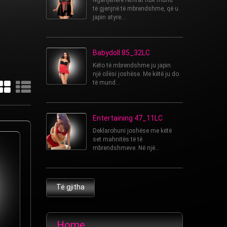
Nganjëherë femrat nuk mund
të gjenjnë të mbrendshme, që u
japin atyre...
Babydoll 85_32LC
Këto të mbrendshme ju japin
një cilësi joshëse. Me këtë ju do
të mund...
Entertaining 47_11LC
Deklarohuni joshëse me këtë
set mahnitës të të
mbrendshmeve. Në një...
Të gjitha
Home